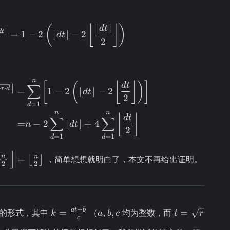
1
⌊
⌋
(-1)^{\left\lfloor dt \right\rfloor} = 1 - 2\
(
⌊
⌋
)
d
t
⌋
d
t
=
1
−
2
⌊
⌋
−
2
d
t
2
n
\begin{aligned} \sum\limits_{d = 1}^{n} (-
[
(
⌊
⌋
)
]
d
t
∑
⌋
⋅
⋅
r
d
=
1
−
2
⌊
⌋
−
2
d
t
2
=
1
d
n
n
⌊
⌋
d
t
∑
∑
=
−
2
⌊
⌋
+
4
n
d
t
2
=
1
=
1
d
d
⌋
eft\lfloor
⌊
⌋
n
n
=
⌊
⌋
，简单想想就明白了，本文不再给出证明。
2
2
rac{\left\lfloor
 \right\rfloor}
2} \right\rfloor
\left\lfloor
ts_{d
k =
a,
t =
+
a
t
b
=
,
,
=
的形式，其中
（
均为整数，而
k
a
b
c
t
r
frac{n}{2}
c
\frac{at
b,
\sqrt{r}
right\rfloor