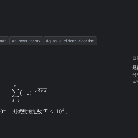
Sum
ath
#number-theory
#quasi-euclidean-algorithm
目
题
分
%
n
\sum\limits_{d = 1}^{n} (-1)^{\left\lfloo
∑
⌊
⌋
⋅
⋅
d
r
d
(
−
1
)
=
1
d
T
4
4
1
0
≤
1
0
，测试数据组数
。
T
\le
10^4