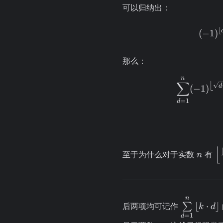
\right\rfloor
= -
可以归纳出：
⌊
(
−
1
)
那么：
n
∑
⌊
d
(
−
1
)
=
1
d
⌊
n
\l
至于为什么对于实数
有
n
\f
n
{
= 
n
\sum\limi
⌊
⋅
⌋
后两项均可记作
∑
k
d
\
= 1}^{n}
=
1
d
\