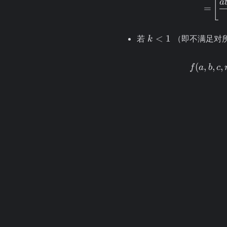
⌊
a
=
k
<
1
若
（即不满足对
k
<
1
(
,
,
,
f
a
b
c