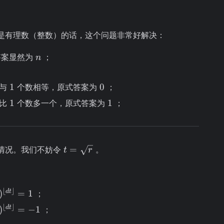
t{r}
是有理数（整数）的话，这个问题非常好解决：
n
答案显然为
；
n
1
0
1
0
与
个数相等，原式答案为
；
1
1
1
1
比
个数多一个，原式答案为
；
t =
=
情况。我们不妨令
。
t
r
\sqrt{r}
^{\left\lfloor
⌊
⌋
d
t
)
=
1
；
right\rfloor}
^{\left\lfloor
⌊
⌋
d
t
)
=
−
1
；
right\rfloor}