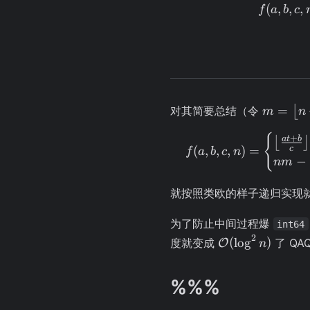
(
,
,
,
f
a
b
c
m =
=
对其简要总结（令
⌊
m
n
\left\lfl
{
+
\cdot
a
t
b
⌊
⌋
(
,
,
,
)
=
c
f
a
b
c
n
\frac{a
−
nm
b}{c}
\right\r
就按照类欧的样子递归实现
为了防止中间过程爆
int64
2
\mathcal{O}
(
lo
g
)
度就变成
了 QA
O
n
(\log^2{n})
%%%