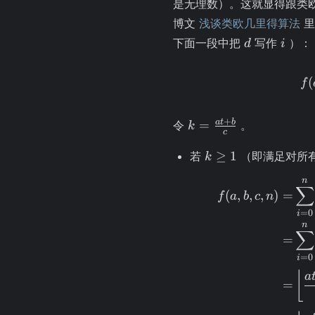
\left\lfloo
是无理数）。这就显得跟类
\cdot d
博文
浅谈类欧几里得算法
里
\right\rfl
d
i
下面一段中把
写作
）：
d
i
(
f
k =
+
a
t
b
=
令
。
k
c
\frac{at
k
+ b}
≥
1
若
（即满足对所
k
\ge1
{c}
n
∑
(
,
,
,
)
=
f
a
b
c
n
=
0
i
n
∑
=
=
0
i
⌊
a
=