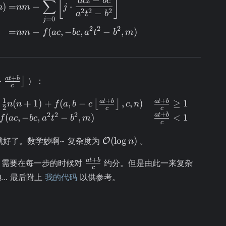
⌊
⌋
a
c
t
b
c
∑
)
=
−
⋅
n
nm
j
2
2
2
−
a
t
b
=
0
j
2
2
2
=
−
(
,
−
,
−
,
)
nm
f
a
c
b
c
a
t
b
m
+
a
t
b
⋅
⌋
）：
c
oor n
f(a, b, c, n) = \begin{cases} \left\lfloor 
1
+
+
a
t
b
a
t
b
(
+
1
)
+
(
,
−
,
,
)
≥
1
⌊
⌋
n
n
f
a
b
c
c
n
2
c
c
t +
+
2
2
2
a
t
b
(
,
−
,
−
,
)
<
1
f
a
c
b
c
a
t
b
m
c
floor
\mathcal{O}
(
lo
g
)
就好了。数学妙啊~ 复杂度为
。
O
n
(\log{n})
\frac{at
+
a
t
b
需要在每一步的时候对
约分。但是由此一来复杂
c
+ b}
Q… 最后附上
我的代码
以供参考。
{c}