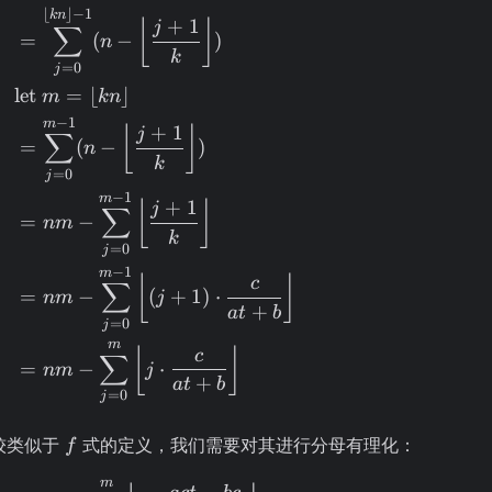
⌊
⌋
−
1
kn
+
1
⌊
⌋
j
∑
=
(
−
)
n
k
=
0
j
let
=
⌊
⌋
m
kn
−
1
m
+
1
⌊
⌋
j
∑
=
(
−
)
n
k
=
0
j
−
1
m
+
1
⌊
⌋
j
∑
=
−
nm
k
=
0
j
−
1
m
⌊
⌋
c
∑
=
−
(
+
1
)
⋅
nm
j
+
a
t
b
=
0
j
m
⌊
⌋
c
∑
=
−
⋅
nm
j
+
a
t
b
=
0
j
f
较类似于
式的定义，我们需要对其进行分母有理化：
f
m
\begin{aligned} f(a, b, c, n) = & nm - \su
−