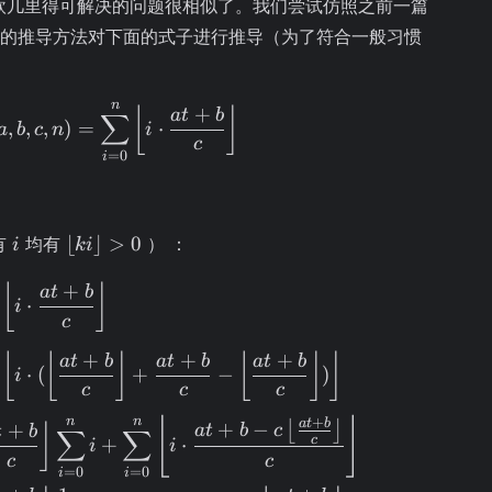
r k
+ b}
c
欧几里得可解决的问题很相似了。我们尝试仿照之前一篇
{c}
的推导方法对下面的式子进行推导（为了符合一般习惯
oor
n
f(a, b, c, n) = \sum\limits_{i = 0}^{n} \le
+
⌊
⌋
a
t
b
∑
,
,
,
)
=
⋅
a
b
c
n
i
c
=
0
i
i
\left\lfloor
⌊
⌋
>
0
有
均有
） ：
i
ki
ki
\begin{aligned} f(a, b, c, n) = & \sum\li
\right\rfloor
+
⌊
⌋
a
t
b
⋅
i
> 0
c
+
+
+
⌊
⌊
⌋
⌊
⌋
⌋
a
t
b
a
t
b
a
t
b
⋅
(
+
−
)
i
c
c
c
n
n
⌊
⌋
+
a
t
b
+
−
⌊
⌋
+
a
t
b
c
⌋
t
b
∑
∑
c
+
⋅
i
i
c
c
=
0
=
0
i
i