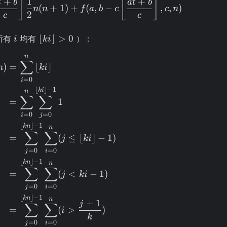
+
1
+
⌋
⌊
⌋
t
b
a
t
b
(
+
1
)
+
(
,
−
,
,
)
n
n
f
a
b
c
c
n
2
c
c
i
\left\lfloor
⌊
⌋
>
0
所有
均有
）：
i
ki
ki
n
\begin{aligned} f(a, b, c, n) & = \sum\lim
\right\rfloor
∑
)
=
⌊
⌋
n
ki
> 0
=
0
i
⌊
⌋
−
1
ki
n
∑
∑
=
1
=
0
=
0
i
j
⌊
⌋
−
1
kn
n
∑
∑
=
(
≤
⌊
⌋
−
1
)
j
ki
=
0
=
0
j
i
⌊
⌋
−
1
kn
n
∑
∑
=
(
<
−
1
)
j
ki
=
0
=
0
j
i
⌊
⌋
−
1
kn
n
+
1
j
∑
∑
=
(
>
)
i
k
=
0
=
0
j
i