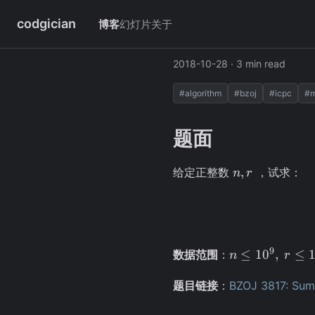
codgician
博客
幻灯片
关于
BZOJ 3817: 
2018-10-28
· 3 min read
#algorithm
#bzoj
#icpc
#m
题面
n,
,
给定正整数
，试求：
n
r
r
n \le
9
≤
1
0
,
≤
数据范围
：
n
r
10^9,
\ r
题目链接
：
BZOJ 3817: Sum
\le