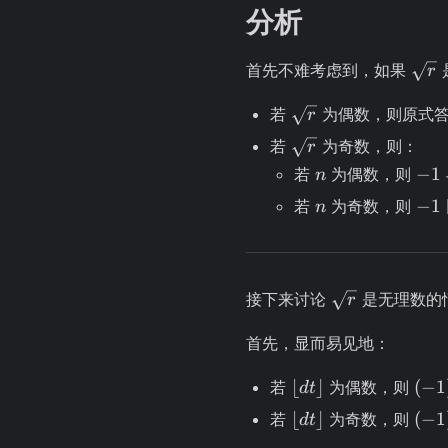
10^4
分析
\sqr
首先不难考虑到，如果
r
\sqrt{r}
若
为偶数，则原式
r
\sqrt{r}
若
为奇数，则：
r
n
-1
−
1
若
为偶数，则
n
n
-1
−
1
若
为奇数，则
n
\sqrt{r}
接下来讨论
是无理数的
r
首先，显而易见地：
\left\lfloor
(-1)
⌊
⌋
(
−
1
若
为偶数，则
d
t
dt
dt \
\left\lfloor
(-1)
⌊
⌋
(
−
1
若
为奇数，则
d
t
\right\rfloor
= 1
dt
dt \