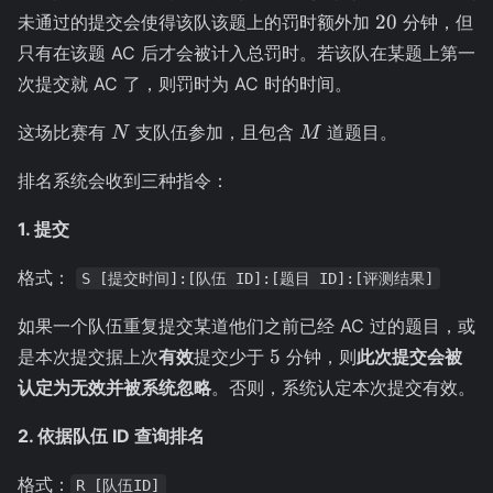
20
20
未通过的提交会使得该队该题上的罚时额外加
分钟，但
只有在该题 AC 后才会被计入总罚时。若该队在某题上第一
次提交就 AC 了，则罚时为 AC 时的时间。
N
M
这场比赛有
支队伍参加，且包含
道题目。
N
M
排名系统会收到三种指令：
1. 提交
格式：
S [提交时间]:[队伍 ID]:[题目 ID]:[评测结果]
如果一个队伍重复提交某道他们之前已经 AC 过的题目，或
5
5
是本次提交据上次
有效
提交少于
分钟，则
此次提交会被
认定为无效并被系统忽略
。否则，系统认定本次提交有效。
2. 依据队伍 ID 查询排名
格式：
R [队伍ID]