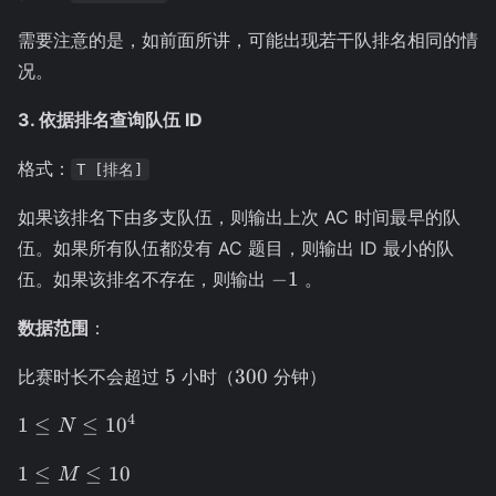
需要注意的是，如前面所讲，可能出现若干队排名相同的情
况。
3. 依据排名查询队伍 ID
格式：
T [排名]
如果该排名下由多支队伍，则输出上次 AC 时间最早的队
伍。如果所有队伍都没有 AC 题目，则输出 ID 最小的队
-1
−
1
伍。如果该排名不存在，则输出
。
数据范围
：
5
300
5
300
比赛时长不会超过
小时（
分钟）
1 \le
4
1
≤
≤
1
0
N
N
1
\le
1
≤
≤
10
M