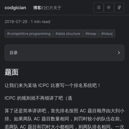
codgician
博客
幻灯片
关于
HDUOJ 5096 - ACM Rank
2018-07-29
· 1 min read
#competitive programming
#data structure
#treap
#hduoj
目录
题面
让我们来为某场 ICPC 比赛写一个排名系统吧！
ICPC 的规则就不再细讲了吧（逃
算了还是简单讲讲吧，首先排名按照 AC 题目顺序由大到小
排。如果两队 AC 题目数量相同，则罚时较小的队伍在前。
若两队 AC 题目和罚时大小都相同，则两队排名相同。一次