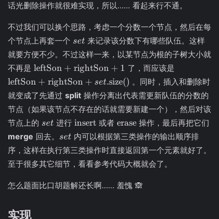
话光删除操作就很难实现，所以…… 看起来行不通。
不过我们可以换个思路，考虑一个分数一个节点，然后在每
set
个节点上再套一个
来记录该分数下有哪些队伍。这样
se
t
就要方便不少。不过这样一来，以某节点为根的子树大小就
\text{leftSon}
\text{left
leftSon
+
rightSon
+
1
不再是
了，而应该是
+
+
leftSon
+
rightSon
+
.
size()
。同时，插入和删除时
se
t
\text{rightSon}
\text{righ
就变成了先通过
split
操作分离出代表需更新队伍的分数的
+ 1
+
节点（如果该节点不存在的话就需要新建一个），然后对该
set.\text{s
set
\text{insert}
\text{erase}
insert
erase
节点上的
进行
或者
操作，最后再把它们
se
t
set
merge
回去。
内可以根据第三类操作的输出顺序排
se
t
序，这样在执行第三类操作时直接返回第一个元素就好了。
至于很多其它细节，看看参考代码大概就会了。
怎么题面比口胡题解还长啊…… 羞愧 🙈
实现