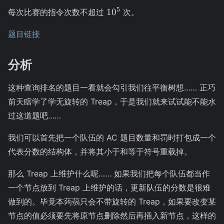
\le
10^4
10^5
5
M
1
0
每次比赛的指令次数不超过
次。
\le
10
题目链接
分析
这种查询排名的题目一看就会勾引我们往平衡树想…… 正巧
前天瞎学了学无旋转的 Treap，于是我们就来试试能不能水
过这道题吧……
我们可以首先把一个队伍的 AC 题目数量和罚时打包成一个
代表分数的结构体，并将其小于和等于符号重载掉。
那么 Treap 上维护什么呢…… 如果我们把每个队伍都当作
一个节点放到 Treap 上维护的话，更新队伍的分数是很难
做到的。毕竟本蒟蒻只会不带旋转的 Treap，如果要改变某
节点的值必须要先将原节点删除然后再插入新节点，这样的