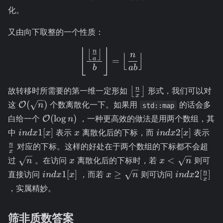
化。
又由向下取整的一个性质：
⌊
⌋
\left\lfloor \frac{\left\lf
n
⌊
⌋
n
⌊
⌋
a
=
b
ab
\left\lfloor
n
故转移时所需要的第一维一定形如
⌊
⌋
形式，我们可以对
x
\frac{n}{x}
\mathcal{O}
(
)
这
个数离散化一下。如果用
的话会多
O
n
std::map
\right\rfloor
(\sqrt{n})
\mathcal{O}
(
lo
g
)
白给一个
，一种更高效的做法是用两个数组，其
O
n
(\log{n})
indx1[x]
x
indx2[x]
\fr
1
[
]
2
[
]
中
表示
离散化后的下标，而
表示
in
d
x
x
x
in
d
x
x
{x
n
对应的下标。这样的好处在于两个数组的下标都不会超
x
\sqrt{n}
x
x <
<
过
。在访问
离散化后的下标时，若
则可
n
x
x
n
\sqrt{n}
indx1[x]
x \ge
indx2[\fra
n
1
[
]
≥
2
[
]
直接访问
，而若
则可访问
in
d
x
x
x
n
in
d
x
x
\sqrt{n}
{x}]
，实属精妙。
筛非质数答案