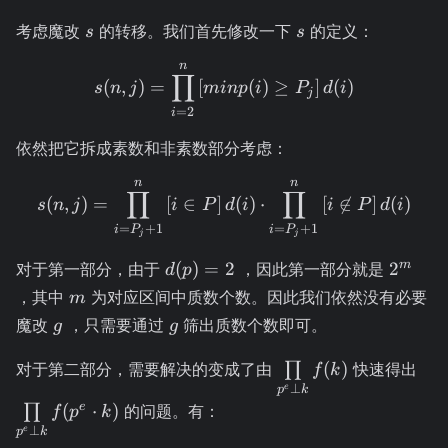
s
s
考虑魔改
的转移。我们首先修改一下
的定义：
s
s
n
s(n, j) = \prod\limits_{i =
∏
(
,
)
=
[
(
)
≥
]
(
)
s
n
j
min
p
i
P
d
i
j
=
2
i
依然把它拆成素数和非素数部分考虑：
n
n
s(n, j) = \prod\limits_{i =
∏
∏
(
,
)
=
[
∈
]
(
)
⋅
[

∈
]
(
)
s
n
j
i
P
d
i
i
P
d
i
=
+
1
=
+
1
i
P
i
P
j
j
d(p)
2^{m}
m
(
)
=
2
2
对于第一部分，由于
，因此第一部分就是
d
p
= 2
m
，其中
为对应区间中质数个数。因此我们依然没有必要
m
g
g
魔改
，只需要通过
筛出质数个数即可。
g
g
\prod\limits_{p^e
\pr
(
)
对于第二部分，需要解决的变成了由
∏
快速得出
f
k
\perp k} f(k)
\pe
⊥
e
p
k
e
(
⋅
)
\cd
∏
的问题。有：
f
p
k
⊥
e
p
k