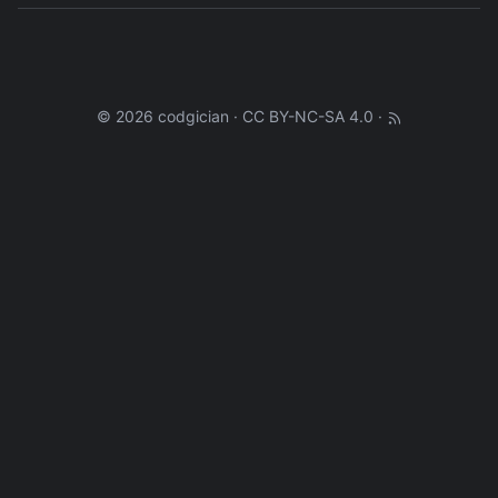
© 2026 codgician ·
CC BY-NC-SA 4.0
·