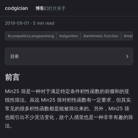
codgician
博客
幻灯片
关于
浅谈 Min25 筛
2019-09-01
· 5 min read
#competitive programming
#algorithm
#arithmetic function
#math
目录
前言
Min25 筛是一种对于满足特定条件积性函数的前缀和的亚
线性筛法。虽说 Min25 筛对积性函数有一定要求，但其实
常见的很多积性函数都是能被筛出来的。另外，Min25 筛
也能引出不少灵活变化，故个人感觉也是一种非常有趣的筛
法。