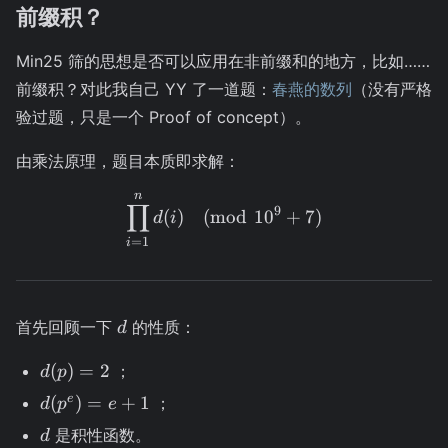
前缀积？
Min25 筛的思想是否可以应用在非前缀和的地方，比如……
前缀积？对此我自己 YY 了一道题：
春燕的数列
（没有严格
验过题，只是一个 Proof of concept）。
由乘法原理，题目本质即求解：
n
\prod\limits_{i = 1}^{n}
∏
9
(
)
(
mod
1
0
+
7
)
d
i
=
1
i
d
首先回顾一下
的性质：
d
d(p)
(
)
=
2
；
d
p
= 2
d(p^e)
e
(
)
=
+
1
；
d
p
e
= e +
d
是积性函数。
d
1