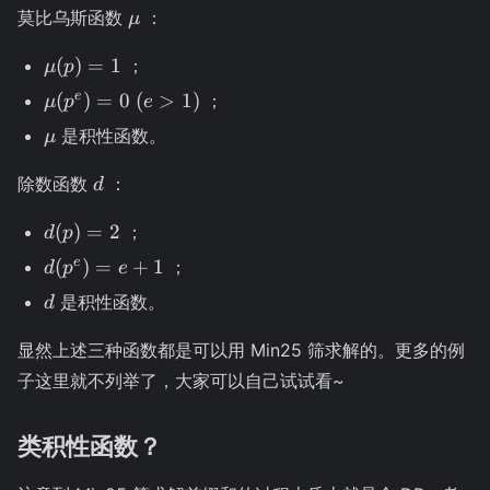
\mu
莫比乌斯函数
：
μ
\mu(p)
(
)
=
1
；
μ
p
= 1
\mu(p^e)
e
(
)
=
0
(
>
1
)
；
μ
p
e
= 0 \ (e
\mu
是积性函数。
μ
> 1)
d
除数函数
：
d
d(p)
(
)
=
2
；
d
p
= 2
d(p^e)
e
(
)
=
+
1
；
d
p
e
= e +
d
是积性函数。
d
1
显然上述三种函数都是可以用 Min25 筛求解的。更多的例
子这里就不列举了，大家可以自己试试看~
类积性函数？