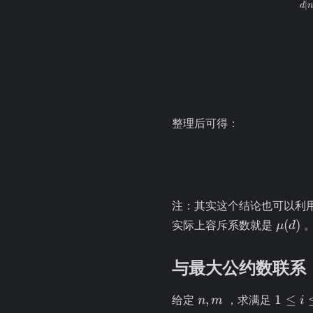
\sum\limi
∣
d
n
\mid n}
\varphi(d
整理后可得：
注：其实这个结论也可以利
\mu(d
(
)
实际上容斥系数就是
μ
d
与最大公约数联系
n,
1 \le i
,
1
≤
给定
，求满足
n
m
i