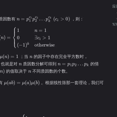
应
n =
c
c
c
=
…
(
>
0
)
质因数有
，则：
1
2
n
p
p
p
c
k
i
1
2
k
p_1^{c_1}
%
⎧
\mu(n) = \begin{cases} 1 & n = 1 \\ 0 & \
p_2^{c_2}
1
=
1
n
⎨
\dots
(
)
=
0
∃
>
1
⎩
n
c
i
p_k^{c_k}
k
(
−
1
)
otherwise
\ (c_i > 0)
\mu(n)
n
\mu(n)
(
)
=
1
；当
的因子中存在完全平方数时，
μ
n
n
= 1
= 0
n
n =
=
…
，也就是对
质因数分解可得到
的情
n
n
p
p
p
1
2
k
p_1p_2
mu(n)
n
)
的值取决于
不同质因数的个数。
n
n
\dots
p_k
\mu(ab) =
(
)
=
(
)
(
)
有
。根据线性筛那一套理论，我们可
μ
ab
μ
a
μ
b
\mu(a)\mu(b)