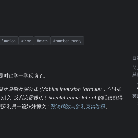
反演
-function
#icpc
#math
#number-theory
目
简
莫
以是时候学一学反演了。
莫比乌斯反演公式 (Mobius inversion formula)
，不过如
莫
识引入
狄利克雷卷积 (Dirichlet convolution)
的话便能得
烈安利另一篇姊妹博文：
数论函数与狄利克雷卷积
。