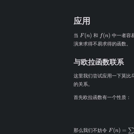
应用
F(n)
f(n)
(
)
(
)
当
和
中一者容
F
n
f
n
演来求得不易求得的函数。
与欧拉函数联系
这里我们尝试应用一下莫比
的关系。
首先欧拉函数有一个性质：
F(n) =
(
)
=
那么我们不妨令
F
n