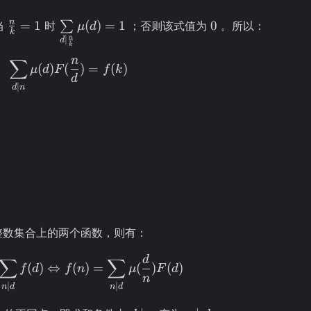
\frac{n}
\sum\limits_{d
0
n
=
1
(
)
=
1
0
当
时
∑
；否则该式值为
。所以：
μ
d
k
{k} = 1
\mid \frac{n}
n
∣
d
k
{k}} \mu(d) =
n
∑
\begin{aligned} \sum\limits_{d \mid n}
(
)
(
)
=
(
)
μ
d
F
f
k
1
d
∣
d
n
整数集合上的两个函数，则有：
d
F(n) = \sum\limits_{n \mid d}f(d) \Left
∑
∑
(
)
⇔
(
)
=
(
)
(
)
f
d
f
n
μ
F
d
n
∣
∣
n
d
n
d