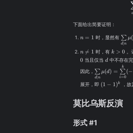
下面给出简要证明：
n
\sum
=
1
(
时，显然有
∑
n
μ
=
\mid
∣
d
n
1
\mu(
n
k

=
1
>
0
时，有
。
n
k
\neq
>
d
0
当且仅当
中不存在完
d
1
0
\sum\limits_{d
k
(
)
=
(
−
因此，
∑
∑
μ
d
\mid n} \mu(d
=
0
∣
i
d
n
=
(1 -
k
(
1
−
1
)
展开，即
，故
\sum\limits_{i
1)^k
= 0}^{k}
莫比乌斯反演
(-1)^k\binom{
{i}
形式 #1