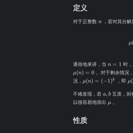
定义
n
对于正整数
，若对其分解
n
μ
n
=
1
通俗地来讲，当
时，
n
=
(
)
=
0
。对于剩余情况
μ
n
1
\mu(n)
\
k
(
)
=
(
−
1
)
(
况，
，即
μ
n
μ
=
a,
(-1)^k
,
不难发现，若
互质，则
a
b
b
\mu
以很容易地筛出
。
μ
性质