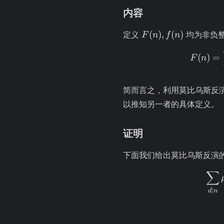
内容
F(n),
(
)
,
(
)
定义
均为非负
F
n
f
n
f(n)
(
)
=
F
n
简而言之，利用莫比乌斯反
以推知另一者的具体定义。
证明
下面我们给出莫比乌斯反演
∑
∣
d
n