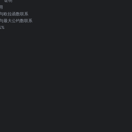
证明
用
与欧拉函数联系
与最大公约数联系
%%
exists c_i > 1 \\ (-1)^k & \text{otherwise} \end{cas