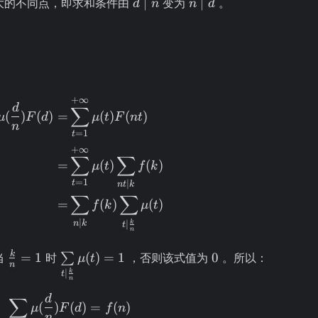
d
n
∣
∣
大的不同点，即求和条件由
变为
。
d
n
n
d
\mid
\mid
n
d
+
∞
\begin{aligned} \sum\limits_{n \mid d}
d
∑
(
)
(
)
=
(
)
(
)
μ
F
d
μ
t
F
n
t
n
=
1
t
+
∞
∑
∑
=
(
)
(
)
μ
t
f
k
=
1
∣
t
n
t
k
∑
∑
=
(
)
(
)
f
k
μ
t
∣
k
∣
n
k
t
n
\frac{k}
\sum\limits_{t
0
k
=
1
(
)
=
1
0
当
时
∑
，否则该式值为
。所以：
μ
t
n
{n} = 1
\mid \frac{k}
k
∣
t
n
{n}}\mu(t) =
d
\sum\limits_{n \mid d} \mu(\frac{d}{n}
∑
1
(
)
(
)
=
(
)
μ
F
d
f
n
n