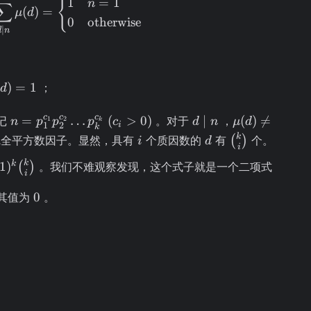
{
\sum\limits_{d \mid n} \mu(d) = \begin{
1
=
1
n
∑
(
)
=
μ
d
0
otherwise
∣
d
n
\limits_{d
)
=
1
；
d
 n}
d) = 1
n =
d
\mu(d)
c
c
c
=
…
(
>
0
)
∣
(
)

=
记
。对于
，
1
2
n
p
p
p
c
d
n
μ
d
k
i
1
2
k
p_1^{c_1}p_2^{c_2}
\mid
\neq 0
i
d
\binom{k}
k
全平方数因子。显然，具有
个质因数的
有
(
)
个。
i
d
i
\dots p_k^{c_k} \
n
{i}
k
k
1
)
(c_i > 0)
(
)
。我们不难观察发现，这个式子就是一个二项式
)
i
0
0
其值为
。
k}