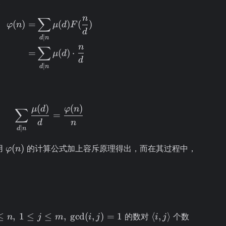
ts_{d
n
∑
\begin{aligned} \varphi(n) = & \sum\li
(
)
=
(
)
(
)
φ
n
μ
d
F
) = n
d
∣
d
n
n
∑
=
(
)
⋅
μ
d
d
∣
d
n
(
)
(
)
\sum\limits_{d \mid n} \frac{\mu(d)}{d
μ
d
φ
n
∑
=
d
n
∣
d
n
\varphi(n)
(
)
用
的计算公式加上容斥原理得出，而在其过程中，
φ
n
)
。
\langle
≤
,
1
≤
≤
,
g
cd
(
,
)
=
1
⟨
,
⟩
的数对
个数
n
j
m
i
j
i
j