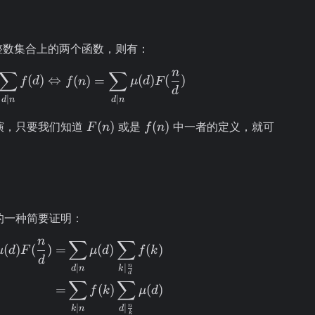
整数集合上的两个函数，则有：
n
∑
∑
F(n) = \sum\limits_{d \mid n}f(d) \Left
(
)
⇔
(
)
=
(
)
(
)
f
d
f
n
μ
d
F
d
∣
∣
d
n
d
n
F(n)
f(n)
(
)
(
)
演，只要我们知道
或是
中一者的定义，就可
F
n
f
n
的一种简要证明：
n
∑
∑
\begin{aligned} \sum\limits_{d \mid n}
(
)
(
)
=
(
)
(
)
μ
d
F
μ
d
f
k
d
n
∣
∣
d
n
k
d
∑
∑
=
(
)
(
)
f
k
μ
d
n
∣
∣
k
n
d
k