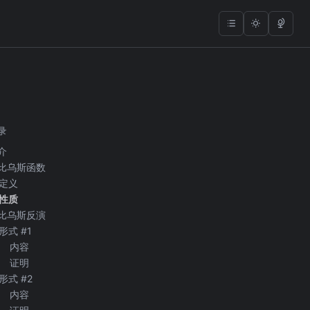
录
介
比乌斯函数
定义
性质
比乌斯反演
形式 #1
内容
证明
形式 #2
内容