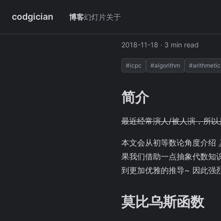
codgician
博客
幻灯片
关于
浅谈莫比乌斯
2018-11-18
· 3 min read
#icpc
#algorithm
#arithmetic
简介
最近经常演人/被人演，所
本文会从初等数论角度介绍
果我们借助一点抽象代数知
到更加优雅的推导~ 因此强
莫比乌斯函数