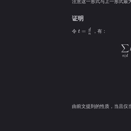
注意这一形式与上一形式最
证明
t =
d
=
令
，有：
t
n
\frac{d}
{n}
∑
∣
n
d
由前文提到的性质，当且仅