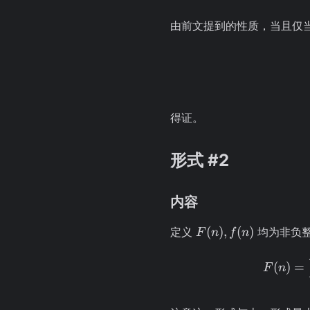
由前文提到的性质，当且仅
得证。
形式 #2
内容
F(n),
(
)
,
(
)
定义
均为非负
F
n
f
n
f(n)
(
)
=
F
n