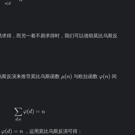
∣
n
d
易求得，而另一着不易求得时，我们可以借助莫比乌斯反
\mu(n)
\varphi(n)
(
)
(
)
乌斯反演来推导莫比乌斯函数
与欧拉函数
间
μ
n
φ
n
∑
\sum\limits_{d \mid n} \varphi(d) = n
(
)
=
φ
d
n
∣
d
n
(
)
=
∑
，运用莫比乌斯反演可得：
φ
d
n